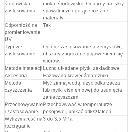
środowisko
mokre środowisko. Odporny na iskry
zastosowania
spawalnicze i gorące rozlane
materiały.
Odporniość na
Tak
promieniowanie
UV
Typowe
Ogólne zastosowanie przemysłowe,
zastosowanie
obszary zagrożone pojawieniem się
wiórów.
Metoda instalacji
Luźno układane płytki zakładkowe
Akcesoria
Fazowana krawędź/narożniki
Metoda
Myć zimną wodą, użyć odkurzacza
czyszczenia
lub myjki ciśnieniowej do usunięcia
zanieczyszczeń
Przechowywanie
Przechowywać w temperaturze
i zastosowanie
pokojowej, unikać odkształceń.
Wytrzymałość na
3 do 3,5 MPa
rozciąganie