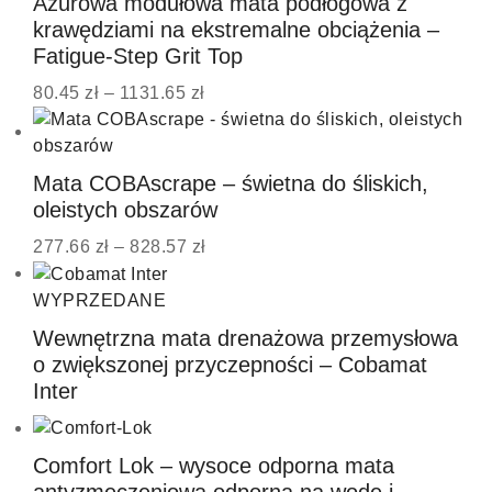
Ażurowa modułowa mata podłogowa z
krawędziami na ekstremalne obciążenia –
Fatigue-Step Grit Top
80.45
zł
–
1131.65
zł
Mata COBAscrape – świetna do śliskich,
oleistych obszarów
277.66
zł
–
828.57
zł
WYPRZEDANE
Wewnętrzna mata drenażowa przemysłowa
o zwiększonej przyczepności – Cobamat
Inter
Comfort Lok – wysoce odporna mata