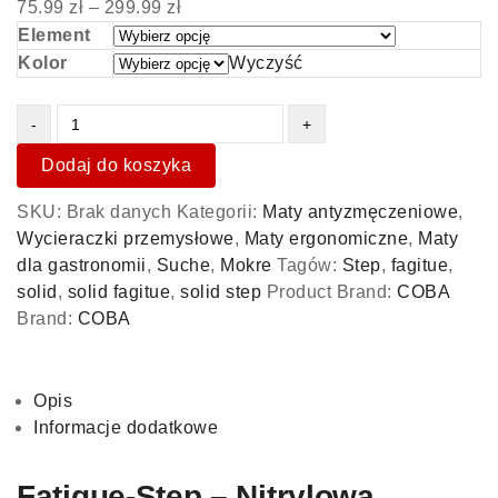
75.99
zł
–
299.99
zł
Element
Kolor
Wyczyść
Dodaj do koszyka
SKU:
Brak danych
Kategorii:
Maty antyzmęczeniowe
,
Wycieraczki przemysłowe
,
Maty ergonomiczne
,
Maty
dla gastronomii
,
Suche
,
Mokre
Tagów:
Step
,
fagitue
,
solid
,
solid fagitue
,
solid step
Product Brand:
COBA
Brand:
COBA
Opis
Informacje dodatkowe
Fatigue-Step – Nitrylowa