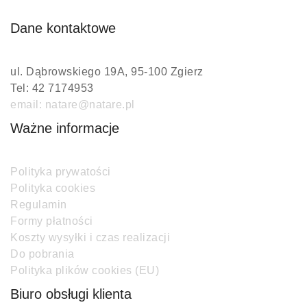
Dane kontaktowe
ul. Dąbrowskiego 19A, 95-100 Zgierz
Tel: 42 7174953
email: natare@natare.pl
Ważne informacje
Polityka prywatości
Polityka cookies
Regulamin
Formy płatności
Koszty wysyłki i czas realizacji
Do pobrania
Polityka plików cookies (EU)
Biuro obsługi klienta