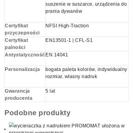
suszenie w suszarce
,
urządzenia do
prania dywanów
Certyfikat
NFSI High-Traction
przyczepności
Certyfikat
EN13501-1 | CFL-S1
palności
Antystatyczność
EN 14041
Personalizacja
bogata paleta kolorów
,
indywidualny
rozmiar
,
własny nadruk
Gwarancja
5 lat
producenta
Podobne produkty