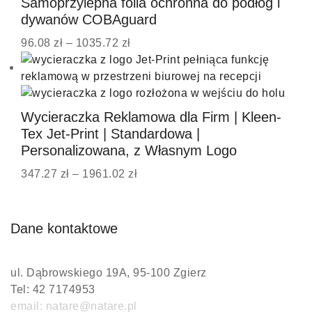
Samoprzylepna folia ochronna do podłóg i
dywanów COBAguard
96.08
zł
–
1035.72
zł
Wycieraczka Reklamowa dla Firm | Kleen-
Tex Jet-Print | Standardowa |
Personalizowana, z Własnym Logo
347.27
zł
–
1961.02
zł
Dane kontaktowe
ul. Dąbrowskiego 19A, 95-100 Zgierz
Tel: 42 7174953
email: natare@natare.pl