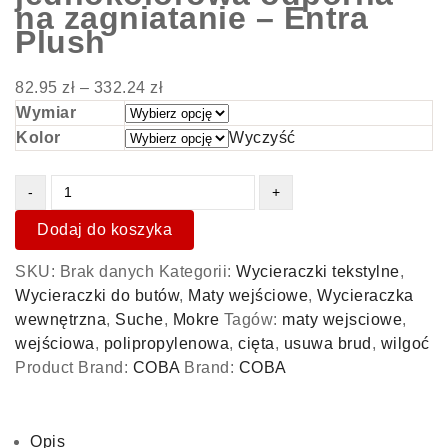
na zagniatanie – Entra
Plush
82.95
zł
–
332.24
zł
Wymiar
Kolor
Wyczyść
Dodaj do koszyka
SKU:
Brak danych
Kategorii:
Wycieraczki tekstylne
,
Wycieraczki do butów
,
Maty wejściowe
,
Wycieraczka
wewnętrzna
,
Suche
,
Mokre
Tagów:
maty wejsciowe
,
wejściowa
,
polipropylenowa
,
cięta
,
usuwa brud
,
wilgoć
Product Brand:
COBA
Brand:
COBA
Opis