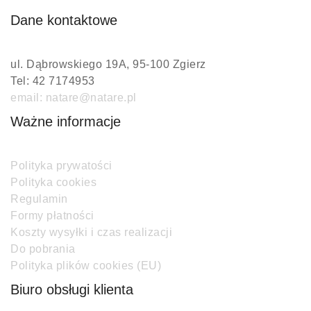
Dane kontaktowe
ul. Dąbrowskiego 19A, 95-100 Zgierz
Tel: 42 7174953
email: natare@natare.pl
Ważne informacje
Polityka prywatości
Polityka cookies
Regulamin
Formy płatności
Koszty wysyłki i czas realizacji
Do pobrania
Polityka plików cookies (EU)
Biuro obsługi klienta