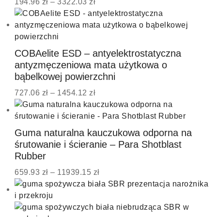
194.96
zł
–
3322.03
zł
COBAelite ESD – antyelektrostatyczna
antyzmęczeniowa mata użytkowa o
bąbelkowej powierzchni
727.06
zł
–
1454.12
zł
Guma naturalna kauczukowa odporna na
śrutowanie i ścieranie – Para Shotblast
Rubber
659.93
zł
–
11939.15
zł