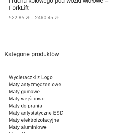
i ruchu kołowego pod wózki widłowe –
ForkLift
522.85
zł
–
2460.45
zł
Kategorie produktów
Wycieraczki z Logo
Maty antyzmęczeniowe
Maty gumowe
Maty wejściowe
Maty do prania
Maty antystatyczne ESD
Maty elektroizolacyjne
Maty aluminiowe