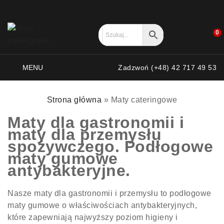
0
MENU
Zadzwoń (+48) 42 717 49 53
Strona główna
»
Maty cateringowe
Maty dla gastronomii i
maty dla przemysłu
spożywczego. Podłogowe
maty gumowe
antybakteryjne.
Nasze maty dla gastronomii i przemysłu to podłogowe
maty gumowe o właściwościach antybakteryjnych,
które zapewniają najwyższy poziom higieny i